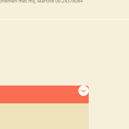
 opnemen met mij, Martine 06-24378084