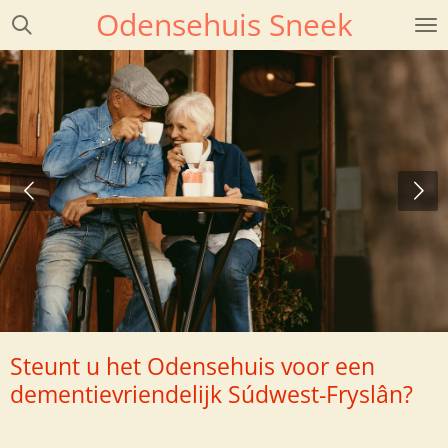
Odensehuis Sneek
Ga
direct
naar
de
hoofdinhoud
Steunt u het Odensehuis voor
een
dementievriendelijk Súdwest-Fryslân?